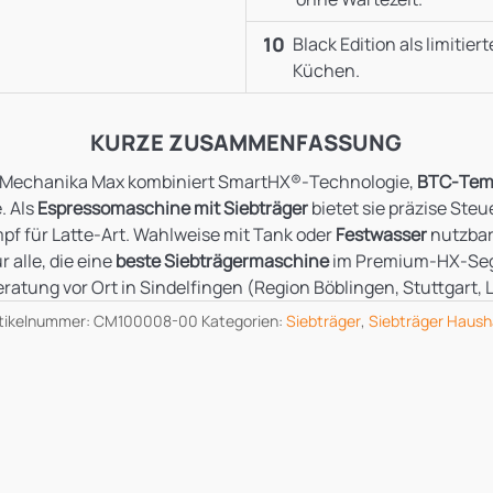
10
Black Edition als limitier
Küchen.
KURZE ZUSAMMENFASSUNG
Mechanika Max kombiniert SmartHX®‑Technologie,
BTC‑Temp
. Als
Espressomaschine mit Siebträger
bietet sie präzise Steu
pf für Latte‑Art. Wahlweise mit Tank oder
Festwasser
nutzbar
r alle, die eine
beste Siebträgermaschine
im Premium‑HX‑Segm
ratung vor Ort in Sindelfingen (Region Böblingen, Stuttgart,
tikelnummer:
CM100008-00
Kategorien:
Siebträger
,
Siebträger Haush