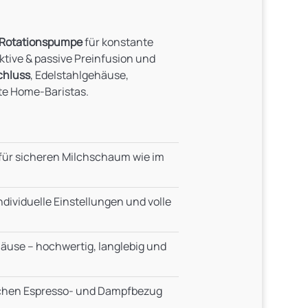
Rotationspumpe
für konstante
aktive & passive Preinfusion und
chluss
, Edelstahlgehäuse,
te Home‑Baristas.
ür sicheren Milchschaum wie im
dividuelle Einstellungen und volle
äuse – hochwertig, langlebig und
schen Espresso- und Dampfbezug