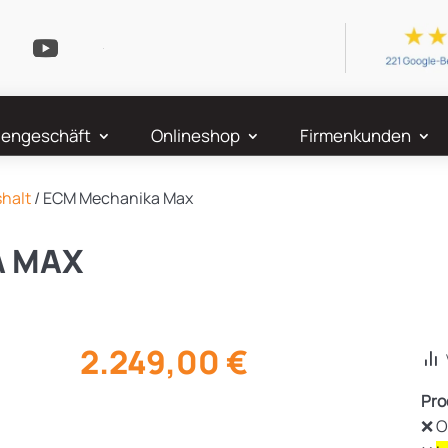
engeschäft
Onlineshop
Firmenkunden
shalt
/ ECM Mechanika Max
A MAX
2.249,00
€
Pro
❌ O