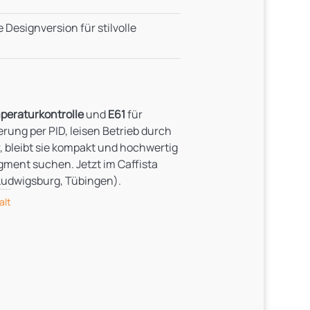
te Designversion für stilvolle
eraturkontrolle
und
E61
für
erung per PID, leisen Betrieb durch
, bleibt sie kompakt und hochwertig
ent suchen. Jetzt im Caffista
 Ludwigsburg, Tübingen).
alt