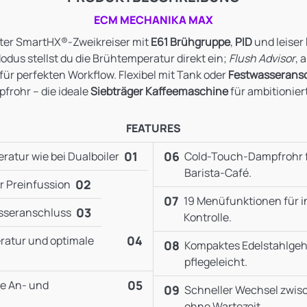
ECM MECHANIKA MAX
ter SmartHX®‑Zweikreiser mit
E61 Brühgruppe
,
PID
und leiser
odus stellst du die Brühtemperatur direkt ein;
Flush Advisor
, 
 für perfekten Workflow. Flexibel mit Tank oder
Festwasserans
rohr – die ideale
Siebträger Kaffeemaschine
für ambitionier
FEATURES
01
06
ratur wie bei Dualboiler
Cold-Touch-Dampfrohr f
Barista-Café.
02
r Preinfussion
07
19 Menüfunktionen für in
03
asseranschluss
Kontrolle.
04
ratur und optimale
08
Kompaktes Edelstahlgeh
pflegeleicht.
05
he An- und
09
Schneller Wechsel zwi
ohne Wartezeit.