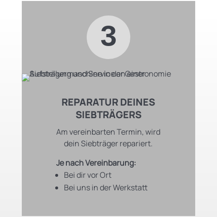
3
REPARATUR DEINES
SIEBTRÄGERS
Am vereinbarten Termin, wird
dein Siebträger repariert.
Je nach Vereinbarung:
Bei dir vor Ort
Bei uns in der Werkstatt