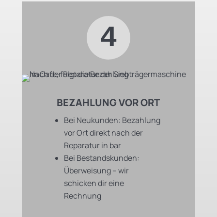
4
BEZAHLUNG VOR ORT
Bei Neukunden: Bezahlung
vor Ort direkt nach der
Reparatur in bar
Bei Bestandskunden:
Überweisung – wir
schicken dir eine
Rechnung