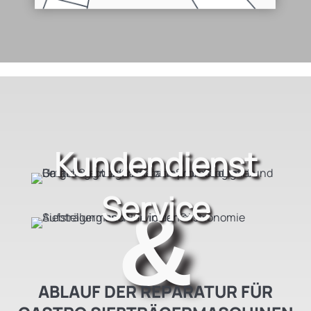
Kundendienst
Service
&
ABLAUF DER REPARATUR FÜR