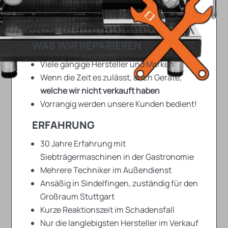
WAS WIR REPARIEREN
Viele gängige Hersteller und Marken
Wenn die Zeit es zulässt, auch Geräte,
welche wir nicht verkauft haben
Vorrangig werden unsere Kunden bedient!
ERFAHRUNG
30 Jahre Erfahrung mit
Siebträgermaschinen in der Gastronomie
Mehrere Techniker im Außendienst
Ansäßig in Sindelfingen, zuständig für den
Großraum Stuttgart
Kurze Reaktionszeit im Schadensfall
Nur die langlebigsten Hersteller im Verkauf