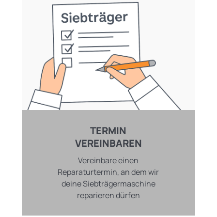
TERMIN
VEREINBAREN
Vereinbare einen
Reparaturtermin, an dem wir
deine Siebträgermaschine
reparieren dürfen