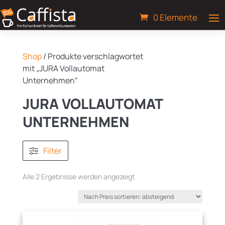
0 Elemente
Shop
/ Produkte verschlagwortet
mit „JURA Vollautomat
Unternehmen“
JURA VOLLAUTOMAT
UNTERNEHMEN
Filter
Nach
Alle 2 Ergebnisse werden angezeigt
Preis
sortiert:
absteigend