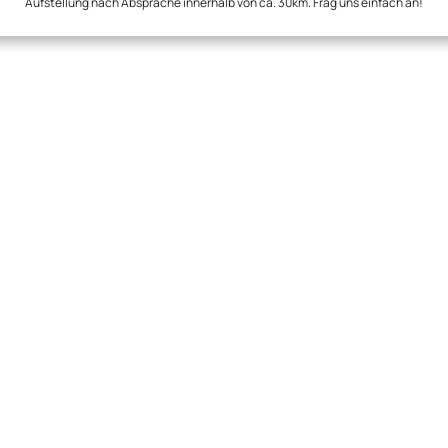
Aufstellung nach Absprache innerhalb von ca. 30km. Frag uns einfach an!