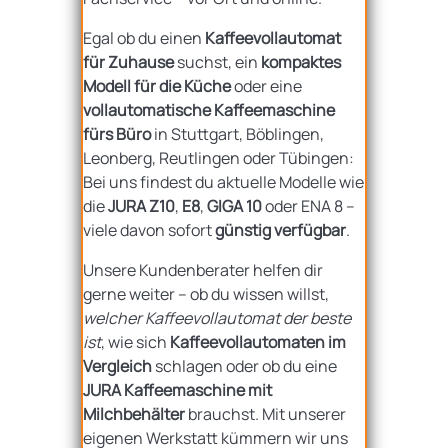
Egal ob du einen
Kaffeevollautomat
für Zuhause
suchst, ein
kompaktes
Modell für die Küche
oder eine
vollautomatische Kaffeemaschine
fürs Büro
in Stuttgart, Böblingen,
Leonberg, Reutlingen oder Tübingen:
Bei uns findest du aktuelle Modelle wie
die
JURA Z10
,
E8
,
GIGA 10
oder ENA 8 –
viele davon sofort
günstig verfügbar
.
Unsere Kundenberater helfen dir
gerne weiter – ob du wissen willst,
welcher Kaffeevollautomat der beste
ist
, wie sich
Kaffeevollautomaten im
Vergleich
schlagen oder ob du eine
JURA Kaffeemaschine mit
Milchbehälter
brauchst. Mit unserer
eigenen Werkstatt kümmern wir uns