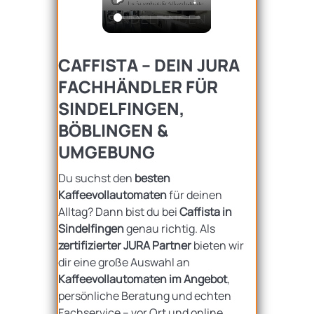
CAFFISTA – DEIN JURA
FACHHÄNDLER FÜR
SINDELFINGEN,
BÖBLINGEN &
UMGEBUNG
Du suchst den
besten
Kaffeevollautomaten
für deinen
Alltag? Dann bist du bei
Caffista in
Sindelfingen
genau richtig. Als
zertifizierter JURA Partner
bieten wir
dir eine große Auswahl an
Kaffeevollautomaten im Angebot
,
persönliche Beratung und echten
Fachservice – vor Ort und online.