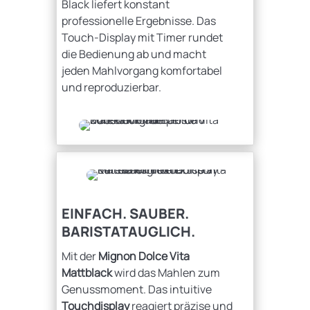
Black liefert konstant
professionelle Ergebnisse. Das
Touch-Display mit Timer rundet
die Bedienung ab und macht
jeden Mahlvorgang komfortabel
und reproduzierbar.
EINFACH. SAUBER.
BARISTATAUGLICH.
Mit der
Mignon Dolce Vita
Mattblack
wird das Mahlen zum
Genussmoment. Das intuitive
Touchdisplay
reagiert präzise und