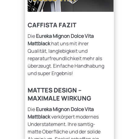
Caffista Clip Portafilter
CAFFISTA FAZIT
Die
Eureka Mignon Dolce Vita
Mattblack
hat uns mit ihrer
Qualität, langlebigkeit und
reparaturfreundlichkeit mehr als
überzeugt. Einfache Handhabung
und super Ergebnis!
MATTES DESIGN –
MAXIMALE WIRKUNG
Die
Eureka Mignon Dolce Vita
Mattblack
verkörpert modernes
Understatement. Ihre samtig-
matte Oberfläche und der solide