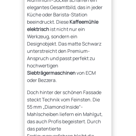
Aluminium-Sockel schaffen ein
elegantes Gesamtbild, das in jeder
Küche oder Barista-Station
beeindruckt. Diese
Kaffeemühle
elektrisch
ist nicht nur ein
Werkzeug, sondern ein
Designobjekt. Das matte Schwarz
unterstreicht den Premium-
Anspruch und passt perfekt zu
hochwertigen
Siebträgermaschinen
von ECM
oder Bezzera.
Doch hinter der schönen Fassade
steckt Technik vom Feinsten. Die
55 mm „Diamond Inside“-
Mahlscheiben liefern ein Mahlgut,
das auch Profis begeistert. Durch
das patentierte