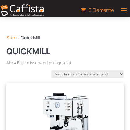
0 Elemente
Start
/ QuickMill
QUICKMILL
Nach
Alle 4 Ergebnisse werden angezeigt
Preis
sortiert:
absteigend